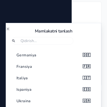
Tavsif
Digital Battery Tester BT-168

Condition: Used

Mamlakatni tanlash
Close
Material: Plastic

Color: Black with red accents

Dimensions: Compact and portable

Qidiruv
Agar siz biror mamlakatni qidirmoqchi bo‘lsangiz, Qidirishni tanlang.
Features: Analog display, suitable for 
Germaniya
🇩🇪
different battery types including AA, AAA, C, 
D, 9V
Fransiya
🇫🇷
Italiya
🇮🇹
Huquqiy eslatma
Ispaniya
🇪🇸
Ukraina
🇺🇦
Type
Digital Battery Tester