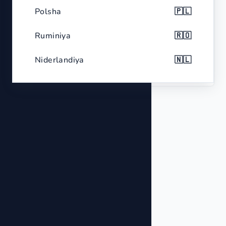
Polsha
🇵🇱
Color
Black with red accents
Ruminiya
🇷🇴
Analog display, Multi-battery
Features
compatibility, Portable
Niderlandiya
🇳🇱
Belgiya
🇧🇪
Chexiya
🇨🇿
Gretsiya
🇬🇷
Portugaliya
🇵🇹
Shvetsiya
🇸🇪
Vengriya
🇭🇺