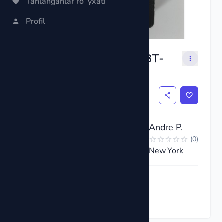
Tanlanganlar roʻyxati
Profil
Digital Battery Tester BT-
168
$3
Andre P.
(
0
)
New York
Hozir so'rov yuborish