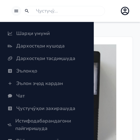
BORROWSPHERE
Ҷустуҷӯ
Агар шумо хоҳед чизеро ҷустуҷӯ кунед, Ҷустуҷӯро интихоб 
Шарҳи умумӣ
Дархостҳои кушода
Дархостҳои тасдиқшуда
Эълонҳо
Эълон эҷод кардан
Чат
Previous slide
Next slide
Ҷустуҷӯҳои захирашуда
Истифодабарандагони
пайгиришуда