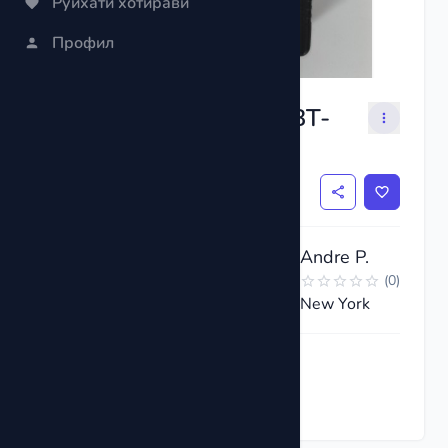
Рӯйхати хотиравӣ
Профил
Digital Battery Tester BT-
168
$3
Andre P.
(
0
)
New York
Ҳозир дархост кунед