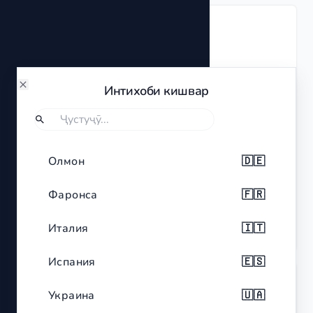
Тавсиф
Digital Battery Tester BT-168

Condition: Used

Интихоби кишвар
Close
Material: Plastic

Color: Black with red accents

Dimensions: Compact and portable

Ҷустуҷӯ
Агар хоҳӣ кишвареро ҷустуҷӯ кунӣ, Ҷустуҷӯро интихоб намо.
Features: Analog display, suitable for 
Олмон
🇩🇪
different battery types including AA, AAA, C, 
D, 9V
Фаронса
🇫🇷
Италия
🇮🇹
Эзоҳи ҳуқуқӣ
Испания
🇪🇸
Украина
🇺🇦
Type
Digital Battery Tester