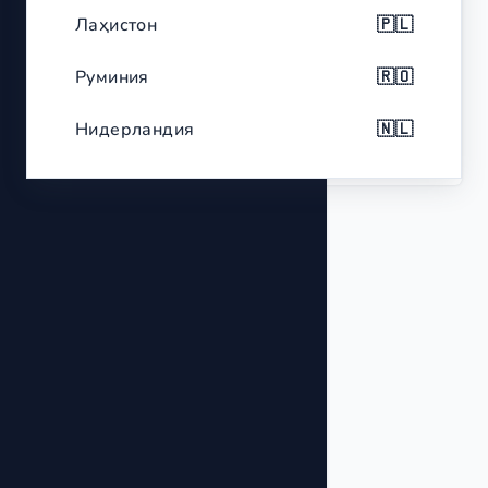
Лаҳистон
🇵🇱
Color
Black with red accents
Руминия
🇷🇴
Analog display, Multi-battery
Features
compatibility, Portable
Нидерландия
🇳🇱
Белгия
🇧🇪
Ҷумҳурии Чех
🇨🇿
Юнон
🇬🇷
Португалия
🇵🇹
Шветсия
🇸🇪
Маҷористон
🇭🇺