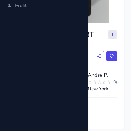
Profil
Digital Battery Tester BT-
168
$3
Andre P.
(
0
)
New York
Požiadať teraz