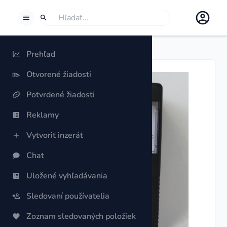
BORROWSPHERE
Hľadať
Ak chceš niečo vyhľadať, vyber možnosť Hľadať.
Prehľad
Otvorené žiadosti
Potvrdené žiadosti
Reklamy
Vytvoriť inzerát
Chat
Previous slide
Next slide
Uložené vyhľadávania
Sledovaní používatelia
Zoznam sledovaných položiek