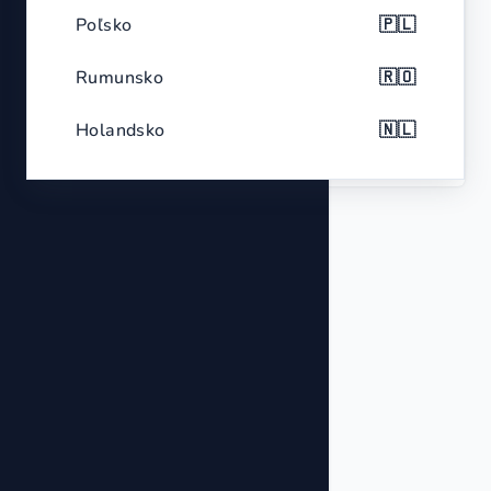
Poľsko
🇵🇱
Color
Black with red accents
Rumunsko
🇷🇴
Analog display, Multi-battery
Features
compatibility, Portable
Holandsko
🇳🇱
Belgicko
🇧🇪
Česko
🇨🇿
Grécko
🇬🇷
Portugalsko
🇵🇹
Švédsko
🇸🇪
Maďarsko
🇭🇺