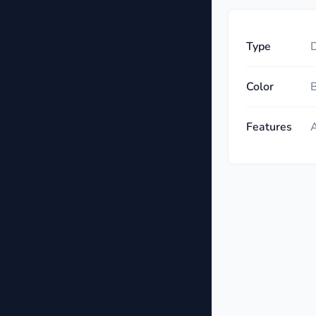
Type
D
Color
B
Features
A