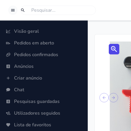
BORROWSPHERE
Pesquisa
Se quiseres procurar algo, seleciona Procurar.
Visão geral
Pedidos em aberto
Pedidos confirmados
Anúncios
Criar anúncio
Chat
Previous sli
Next sl
Pesquisas guardadas
Utilizadores seguidos
Lista de favoritos