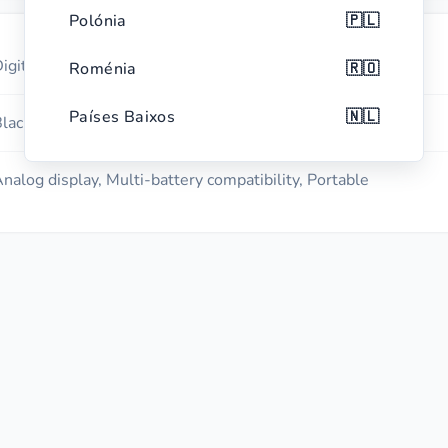
Polónia
🇵🇱
igital Battery Tester
Roménia
🇷🇴
Países Baixos
🇳🇱
lack with red accents
Bélgica
🇧🇪
nalog display, Multi-battery compatibility, Portable
Chéquia
🇨🇿
Grécia
🇬🇷
Portugal
🇵🇹
Suécia
🇸🇪
Hungria
🇭🇺