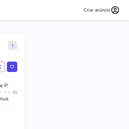
Criar anúncio
e P.
(
0
)
York