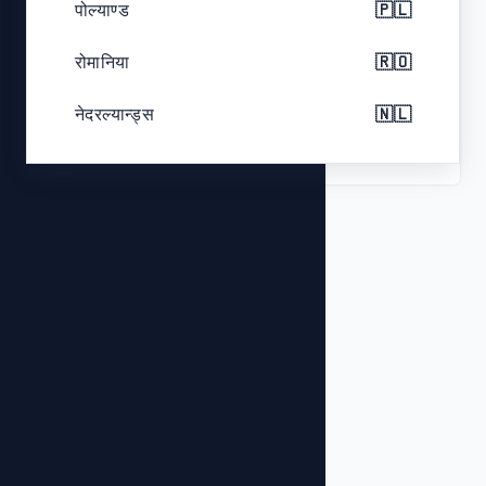
पोल्याण्ड
🇵🇱
Color
Black with red accents
रोमानिया
🇷🇴
Analog display, Multi-battery
नेदरल्यान्ड्स
🇳🇱
Features
compatibility, Portable
बेल्जियम
🇧🇪
चेक गणतन्त्र
🇨🇿
ग्रीस
🇬🇷
पोर्चुगल
🇵🇹
स्वीडेन
🇸🇪
हंगेरी
🇭🇺
बेलारुस
🇧🇾