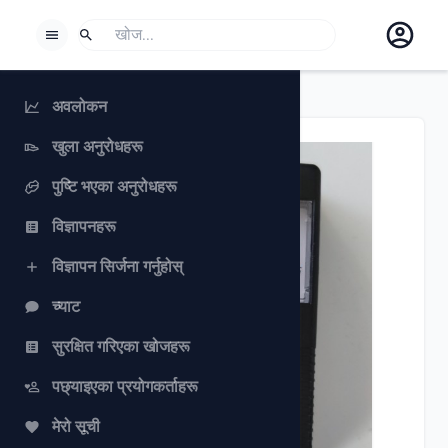
BORROWSPHERE
खोज
यदि तपाईं केहि खोज्न चाहनुहुन्छ भने, खोजी चयन गर्नुहोस्।
अवलोकन
खुला अनुरोधहरू
पुष्टि भएका अनुरोधहरू
विज्ञापनहरू
विज्ञापन सिर्जना गर्नुहोस्
च्याट
Previous slide
Next slide
सुरक्षित गरिएका खोजहरू
पछ्याइएका प्रयोगकर्ताहरू
मेरो सूची