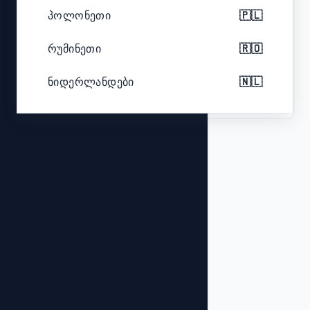
პოლონეთი
🇵🇱
Color
Black with red accents
რუმინეთი
🇷🇴
Analog display, Multi-battery
Features
compatibility, Portable
ნიდერლანდები
🇳🇱
ბელგია
🇧🇪
ჩეხეთი
🇨🇿
საბერძნეთი
🇬🇷
პორტუგალია
🇵🇹
შვედეთი
🇸🇪
უნგრეთი
🇭🇺