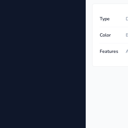
Type
D
Color
B
Features
A