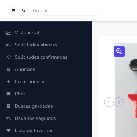
BORROWSPHERE
Busca
Se queres buscar algo, selecciona Buscar.
Vista xeral
Solicitudes abertas
Solicitudes confirmadas
Anuncios
Crear anuncio
Chat
Previous sli
Next sl
Buscas gardadas
Usuarios seguidos
Lista de favoritos