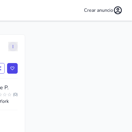
Crear anuncio
e P.
(
0
)
York