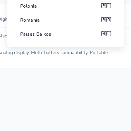
Polonia
🇵🇱
igital Battery Tester
Romanía
🇷🇴
Países Baixos
🇳🇱
lack with red accents
Bélxica
🇧🇪
nalog display, Multi-battery compatibility, Portable
Chequia
🇨🇿
Grecia
🇬🇷
Portugal
🇵🇹
Suecia
🇸🇪
Hungría
🇭🇺