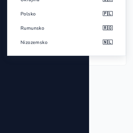
Polsko
🇵🇱
Material
Soft plush fabric
Rumunsko
🇷🇴
Size
Approximately 12 inches tall
Nizozemsko
🇳🇱
Theme
Pokémon character
Belgie
🇧🇪
Česko
🇨🇿
Řecko
🇬🇷
Portugalsko
🇵🇹
Švédsko
🇸🇪
Maďarsko
🇭🇺