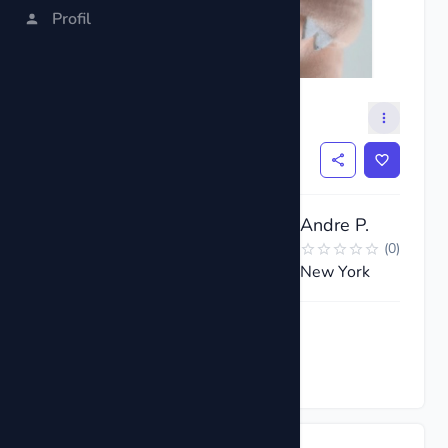
Profil
Clefairy Plush Toy
$6
Andre P.
(
0
)
New York
Nyní poptat